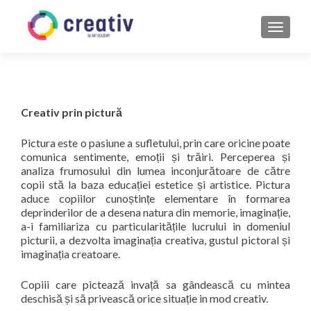
MENU
Creativ prin pictură
Pictura este o pasiune a sufletului, prin care oricine poate
comunica sentimente, emoții și trăiri. Perceperea și
analiza frumosului din lumea inconjurătoare de către
copii stă la baza educației estetice și artistice. Pictura
aduce copiilor cunoștințe elementare în formarea
deprinderilor de a desena natura din memorie, imaginație,
a-i familiariza cu particularitățile lucrului in domeniul
picturii, a dezvolta imaginația creativa, gustul pictoral și
imaginația creatoare.
Copiii care pictează invață sa gândească cu mintea
deschisă și să privească orice situație in mod creativ.