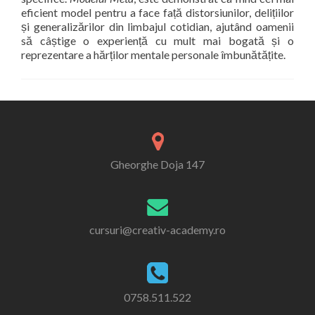
eficient model pentru a face față distorsiunilor, delițiilor
și generalizărilor din limbajul cotidian, ajutând oamenii
să câștige o experiență cu mult mai bogată și o
reprezentare a hărților mentale personale îmbunătățite.
Gheorghe Doja 147
cursuri@creativ-academy.ro
0758.511.522