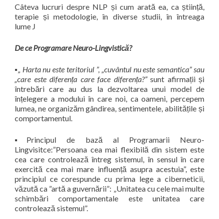
Câteva lucruri despre NLP și cum arată ea, ca știință,
terapie și metodologie, în diverse studii, în întreaga
lume J
De ce Programare Neuro-Lingvistică?
▪
„ Harta nu este teritoriul ”, „cuvântul nu este semantica” sau
„care este diferența care face diferența?”
sunt afirmații și
întrebări care au dus la dezvoltarea unui model de
înțelegere a modului în care noi, ca oameni, percepem
lumea, ne organizăm gândirea, sentimentele, abilitățile și
comportamentul.
▪
Principul de bază al Programarii Neuro-
Lingvisitce:”Persoana cea mai flexibilă din sistem este
cea care controlează întreg sistemul, în sensul în care
exercită cea mai mare influență asupra acestuia”, este
principiul ce corespunde cu prima lege a ciberneticii,
văzută ca ”artă a guvernării”: „Unitatea cu cele mai multe
schimbări comportamentale este unitatea care
controlează sistemul”.