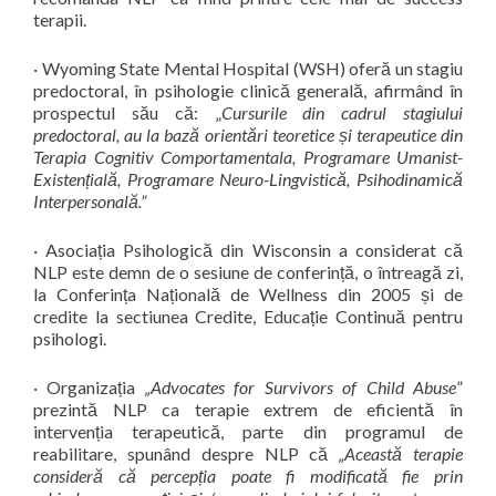
terapii.
· Wyoming State Mental Hospital (WSH) oferă un stagiu
predoctoral, în psihologie clinică generală, afirmând în
prospectul său că: „
Cursurile din cadrul stagiului
predoctoral, au la bază orientări teoretice și terapeutice din
Terapia Cognitiv Comportamentala, Programare Umanist-
Existențială, Programare Neuro-Lingvistică, Psihodinamică
Interpersonală.”
· Asociația Psihologică din Wisconsin a considerat că
NLP este demn de o sesiune de conferință, o întreagă zi,
la Conferința Națională de Wellness din 2005 și de
credite la sectiunea Credite, Educație Continuă pentru
psihologi.
· Organizația
„Advocates for Survivors of Child Abuse
”
prezintă NLP ca terapie extrem de eficientă în
intervenția terapeutică, parte din programul de
reabilitare, spunând despre NLP că
„Această terapie
consideră că percepția poate fi modificată fie prin