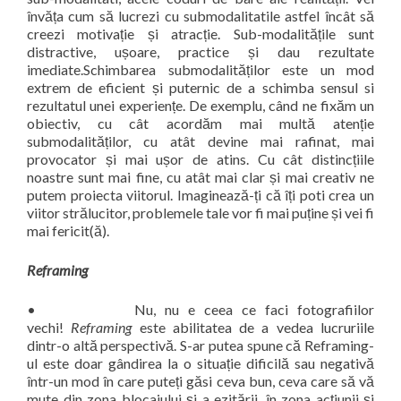
învăța cum să lucrezi cu submodalitatile astfel încât să
creezi motivație și atracție. Sub-modalitățile sunt
distractive, ușoare, practice și dau rezultate
imediate.Schimbarea submodalităților este un mod
extrem de eficient și puternic de a schimba sensul si
rezultatul unei experiențe. De exemplu, când ne fixăm un
obiectiv, cu cât acordăm mai multă atenție
submodalităților, cu atât devine mai rafinat, mai
provocator și mai ușor de atins. Cu cât distincțiile
noastre sunt mai fine, cu atât mai clar și mai creativ ne
putem proiecta viitorul. Imaginează-ți că îți poti crea un
viitor strălucitor, problemele tale vor fi mai puține și vei fi
mai fericit(ă).
Reframing
• Nu, nu e ceea ce faci fotografiilor
vechi!
Reframing
este abilitatea de a vedea lucruriile
dintr-o altă perspectivă. S-ar putea spune că Reframing-
ul este doar gândirea la o situație dificilă sau negativă
într-un mod în care puteți găsi ceva bun, ceva care să vă
mute din zona blocajului și a ezitării, în zona acțiunii și