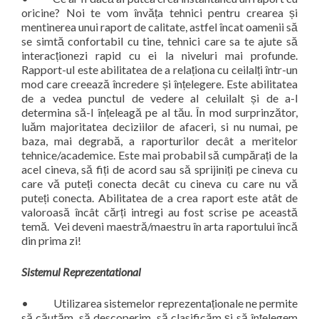
oricine? Noi te vom învăța tehnici pentru crearea și
mentinerea unui raport de calitate, astfel încat oamenii să
se simtă confortabil cu tine, tehnici care sa te ajute să
interacționezi rapid cu ei la niveluri mai profunde.
Rapport-ul este abilitatea de a relaționa cu ceilalți într-un
mod care creează încredere și înțelegere. Este abilitatea
de a vedea punctul de vedere al celuilalt și de a-l
determina să-l înțeleagă pe al tău. În mod surprinzător,
luăm majoritatea deciziilor de afaceri, si nu numai, pe
baza, mai degrabă, a raporturilor decât a meritelor
tehnice/academice. Este mai probabil să cumpărați de la
acel cineva, să fiți de acord sau să sprijiniți pe cineva cu
care vă puteți conecta decât cu cineva cu care nu vă
puteți conecta. Abilitatea de a crea raport este atât de
valoroasă încât cărți intregi au fost scrise pe această
temă. Vei deveni maestră/maestru în arta raportului încă
din prima zi!
Sistemul Reprezentational
• Utilizarea sistemelor reprezentaționale ne permite
să căutăm, să descoperim, să clasificăm și să înțelegem