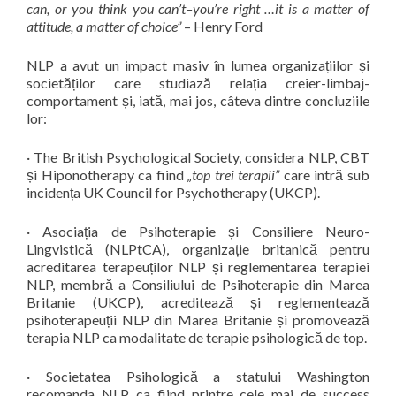
can, or you think you can’t–you’re right …it is a matter of
attitude, a matter of choice”
– Henry Ford
NLP a avut un impact masiv în lumea organizațiilor și
societăților care studiază relația creier-limbaj-
comportament și, iată, mai jos, câteva dintre concluziile
lor:
· The British Psychological Society, considera NLP, CBT
și Hiponotherapy ca fiind
„top trei terapii”
care intră sub
incidența UK Council for Psychotherapy (UKCP).
· Asociația de Psihoterapie și Consiliere Neuro-
Lingvistică (NLPtCA), organizație britanică pentru
acreditarea terapeuților NLP și reglementarea terapiei
NLP, membră a Consiliului de Psihoterapie din Marea
Britanie (UKCP), acreditează și reglementează
psihoterapeuții NLP din Marea Britanie și promovează
terapia NLP ca modalitate de terapie psihologică de top.
· Societatea Psihologică a statului Washington
recomanda NLP ca fiind printre cele mai de success