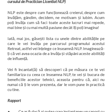
cursului de Practician Licentiat NLP)
NLP este despre cum funcționează creierul, despre cum
învățăm, gândim, decidem, ne motivam și iubim. Acum
poți învăța cum să faci toate aceste lucruri mai repede,
mai bine și cu mai multă pasiune decât îți poți imagina!
Iată, mai jos, găsești lista cu unele dintre abilitățile pe
care le vei învăța pe parcursul programului acestui
Retreat, astfel vei înțelege ce înseamnă NLP. Imaginează-
ți că vei avea ocazia de a învăța și stăpâni aceste abilități
de influență.
Vei fi încantat(ă) să descoperi că pe măsura ce te vei
familiariza cu ceea ce înseamna NLP, te vei și bucura de
beneficiile acestor tehnici, aceasta pentru că, aici nu
numai că ți le vom prezenta, dar le vom pune în practică
cu tine.
Rapport
• Ce ar fi dacă ai putea crea instantaneu un raport cu