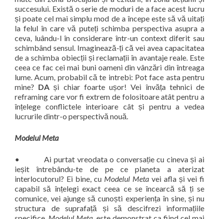
succesului. Există o serie de moduri de a face acest lucru
și poate cel mai simplu mod de a începe este să vă uitați
la felul în care vă puteți schimba perspectiva asupra a
ceva, luându-l în considerare într-un context diferit sau
schimbând sensul. Imaginează-ți că vei avea capacitatea
de a schimba obiecții și reclamații în avantaje reale. Este
ceea ce fac cei mai buni oameni din vânzări din întreaga
lume. Acum, probabil că te intrebi: Pot face asta pentru
mine?
DA
și chiar foarte ușor! Vei învăța tehnici de
reframing care vor fi extrem de folositoare atât pentru a
înțelege conflictele interioare cât și pentru a vedea
lucrurile dintr-o perspectivă nouă.
Modelul Meta
• Ai purtat vreodata o conversație cu cineva și ai
ieșit întrebându-te de pe ce planeta a aterizat
interlocutorul? Ei bine, cu
Modelul Meta
vei afla și vei fi
capabil să înțelegi exact ceea ce se încearcă să ți se
comunice, vei ajunge să cunoști experiența în sine, și nu
structura de suprafață și să descifrezi informațiile
specifice.
Modelul Meta
, este demonstrat ca fiind cel mai