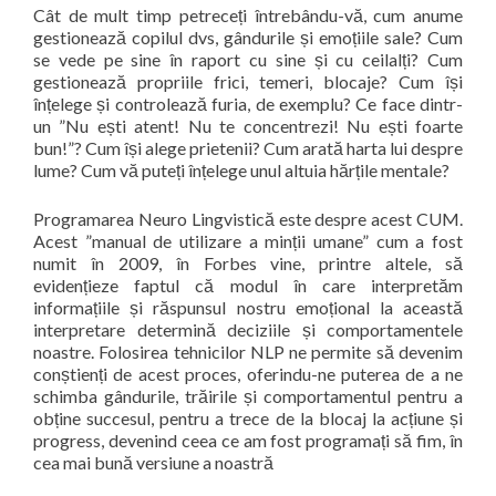
Cât de mult timp petreceți întrebându-vă, cum anume
gestionează copilul dvs, gândurile și emoțiile sale? Cum
se vede pe sine în raport cu sine și cu ceilalți? Cum
gestionează propriile frici, temeri, blocaje? Cum își
înțelege și controlează furia, de exemplu? Ce face dintr-
un ”Nu ești atent! Nu te concentrezi! Nu ești foarte
bun!”? Cum își alege prietenii? Cum arată harta lui despre
lume? Cum vă puteți înțelege unul altuia hărțile mentale?
Programarea Neuro Lingvistică este despre acest CUM.
Acest ”manual de utilizare a minții umane” cum a fost
numit în 2009, în Forbes vine, printre altele, să
evidențieze faptul că modul în care interpretăm
informațiile și răspunsul nostru emoțional la această
interpretare determină deciziile și comportamentele
noastre. Folosirea tehnicilor NLP ne permite să devenim
conștienți de acest proces, oferindu-ne puterea de a ne
schimba gândurile, trăirile și comportamentul pentru a
obține succesul, pentru a trece de la blocaj la acțiune și
progress, devenind ceea ce am fost programați să fim, în
cea mai bună versiune a noastră