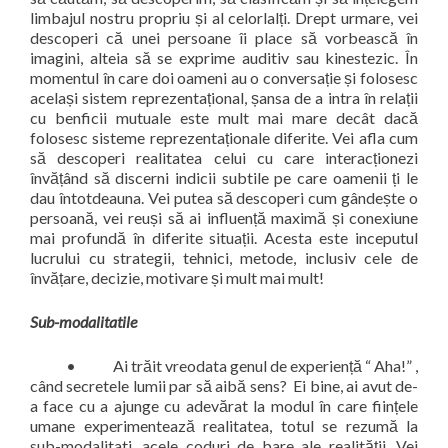
limbajul nostru propriu și al celorlalți. Drept urmare, vei
descoperi că unei persoane îi place să vorbească în
imagini, alteia să se exprime auditiv sau kinestezic. În
momentul în care doi oameni au o conversație și folosesc
același sistem reprezentațional, șansa de a intra în relații
cu benficii mutuale este mult mai mare decât dacă
folosesc sisteme reprezentaționale diferite. Vei afla cum
să descoperi realitatea celui cu care interacționezi
învățând să discerni indicii subtile pe care oamenii ți le
dau întotdeauna. Vei putea să descoperi cum gândește o
persoană, vei reuși să ai influență maximă și conexiune
mai profundă în diferite situații. Acesta este inceputul
lucrului cu strategii, tehnici, metode, inclusiv cele de
învățare, decizie, motivare și mult mai mult!
Sub-modalitatile
• Ai trăit vreodata genul de experiență “ Aha!” ,
când secretele lumii par să aibă sens? Ei bine, ai avut de-
a face cu a ajunge cu adevărat la modul în care ființele
umane experimentează realitatea, totul se rezumă la
sub-modalitati, acele coduri de bare ale realității. Vei