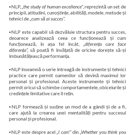
▪︎NLP,
„the study of human excellence”
, reprezintă un set de
principii, atitudini, cunoștințe, abilități, modele, metode și
tehnici de
„cum să ai succes”.
▪︎NLP este capabil să dezvăluie structura pentru succes,
deoarece analizează ceea ce funcționează și cum
funcționează, în așa fel încât,
„diferența care face
diferența”,
să poată fi învățată de oricine dorește să-și
îmbunătățească performanța.
▪︎NLP înseamnă o serie întreagă de instrumente și tehnici
practice care permit oamenilor să devină maximul lor
personal și profesional. Aceste instrumente și tehnici
permit oricui să schimbe comportamentele, obiceiurile și
credințele limitative care îl rețin.
▪︎NLP formează și susține un mod de a gândi și de a fi,
care ajută la crearea unei mentalități pentru succesul
personal și profesional.
▪︎NLP este despre acel
„I can!”
din
„Whether you think you