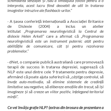
schimbarea senzației și /sau a limbajului folosit pentru a o
interpreta, acest lucru fiind deosebit de util în tratarea
imaginilor intruzive ale flashback-urilor.”
· A șasea conferință internațională a Asociației Britanice
de Dislexie (2004) a inclus un atelier
intitulat
„Programarea neurolingvistică la Centrul de
dislexie Helen Arkell”
care a afirmat că
„Programarea
neurolingvistică este un instrument puternic atât pentru
abilitățile de comunicare, cât și pentru rezolvarea
problemelor.”
· dNet, o companie publică australiană care promovează
terapii de success în tratarea depresiei, sugerează că
NLP este unul dintre cele 9 tratamente pentru depresie,
afirmând că poate ajuta suferinzii să
„câștige controlul, să
învețe auto-motivația, să elimine sistemele de credință
limitative sau negative, să elibereze emoțiile din trecut, să își
imagineze și să creeze un viitor pozitiv, înțelegand teritoriul
minții”.
Ce vei învăța grație NLP? (extras din brosura de prezentare a